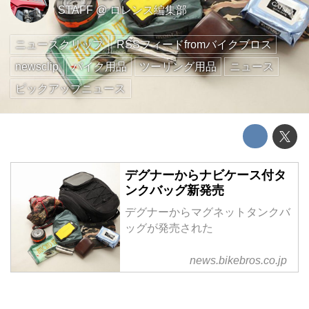
STAFF
@
ロレンス編集部
ニュースクリップ
RSSフィードfromバイクブロス
newsclip
バイク用品
ツーリング用品
ニュース
ピックアップニュース
デグナーからナビケース付タ
ンクバッグ新発売
デグナーからマグネットタンクバ
ッグが発売された
news.bikebros.co.jp