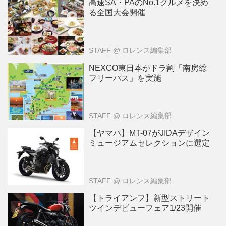
高速SA・PAのNo.1グルメを決め
る全国大会開催
STAFF
@ ロレンス編集部
NEXCO東日本がドラ割「南房総
フリーパス」を実施
STAFF
@ ロレンス編集部
【ヤマハ】MT-07がJIDAデザイン
ミュージアムセレクションに選定
STAFF
@ ロレンス編集部
【トライアンフ】新型ストリート
ツインデビューフェア1/23開催