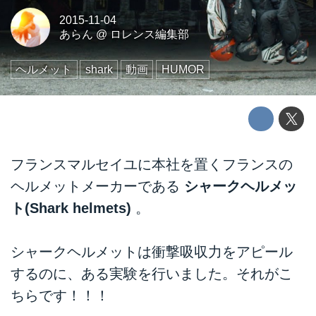
2015-11-04
あらん
@
ロレンス編集部
ヘルメット
shark
動画
HUMOR
フランスマルセイユに本社を置くフランスの
ヘルメットメーカーである
シャークヘルメッ
ト(Shark helmets)
。
シャークヘルメットは衝撃吸収力をアピール
するのに、ある実験を行いました。それがこ
ちらです！！！