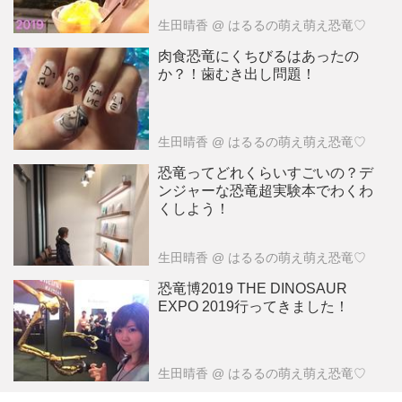
生田晴香
@ はるるの萌え萌え恐竜♡
肉食恐竜にくちびるはあったの
か？！歯むき出し問題！
生田晴香
@ はるるの萌え萌え恐竜♡
恐竜ってどれくらいすごいの？デ
ンジャーな恐竜超実験本でわくわ
くしよう！
生田晴香
@ はるるの萌え萌え恐竜♡
恐竜博2019 THE DINOSAUR
EXPO 2019行ってきました！
生田晴香
@ はるるの萌え萌え恐竜♡