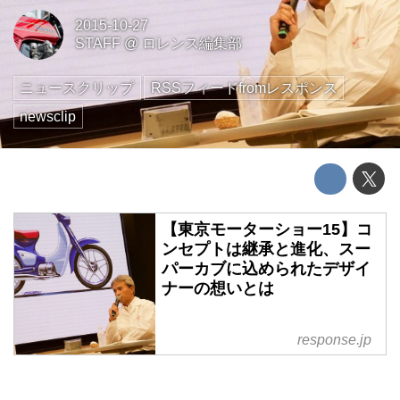
2015-10-27
STAFF
@
ロレンス編集部
ニュースクリップ
RSSフィードfromレスポンス
newsclip
【東京モーターショー15】コ
ンセプトは継承と進化、スー
パーカブに込められたデザイ
ナーの想いとは
response.jp