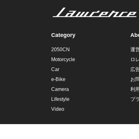
Category
Abo
2050CN
運
Motorcycle
ロ
Car
広
e-Bike
お
Camera
利
Lifestyle
プ
Video