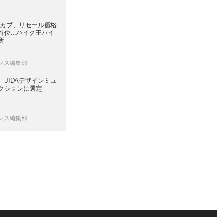
スカブ、リセール価格
位...バイク王バイ
所
レンス編集部
7、JIDAデザインミュ
クションに選定
レンス編集部