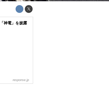
ン「神電」を披露
response.jp