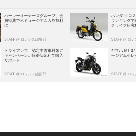
ハーレーオーナーズグループ、会
ホンダ クロ
員特典で米ミュージアム入館無料
ランキングで首
に
クライフ研究
STAFF
@ ロレンス編集部
STAFF
@ ロ
トライアンフ、認定中古車対象に
ヤマハ MT-0
キャンペーン...特別低金利で購入
ージアムセレ
サポート
STAFF
@ ロレンス編集部
STAFF
@ ロ