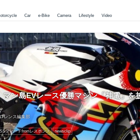
otorcycle
Car
e-Bike
Camera
Lifestyle
Video
、マン島EVレース優勝マシン「神電」を
7
ロレンス編集部
RSSフィードfromレスポンス
newsclip