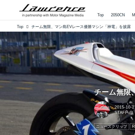
Top
2050CN
M
Top
チーム無限、マン島EVレース優勝マシン「神電」を披露
チーム無限
2015-10-2
STAFF
@
ニュースクリップ