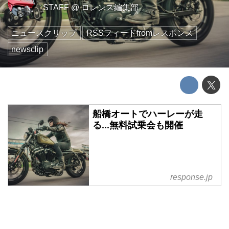
STAFF
@
ロレンス編集部
ニュースクリップ
RSSフィードfromレスポンス
newsclip
船橋オートでハーレーが走
る...無料試乗会も開催
response.jp