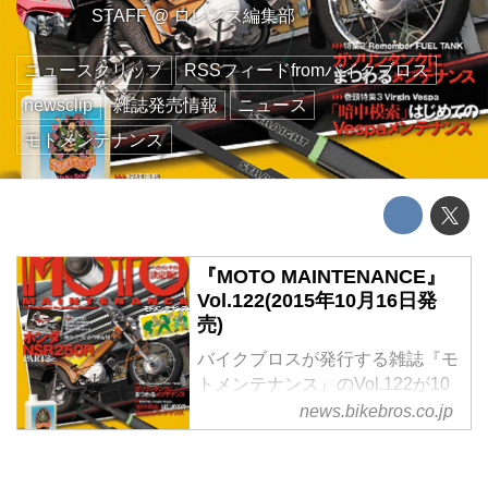
STAFF
@
ロレンス編集部
ニュースクリップ
RSSフィードfromバイクブロス
newsclip
雑誌発売情報
ニュース
モトメンテナンス
『MOTO MAINTENANCE』
Vol.122(2015年10月16日発
売)
バイクブロスが発行する雑誌『モ
トメンテナンス』のVol.122が10
月16日に発売される
news.bikebros.co.jp