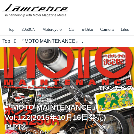
Top
2050CN
Motorcycle
Car
e-Bike
Camera
Lifestyl
Top
『MOTO MAINTENANCE』Vol.122(2015年10月16日発売)
『MOTO MAINTENANCE』
Vol.122(2015年10月16日発売)
2015-10-14