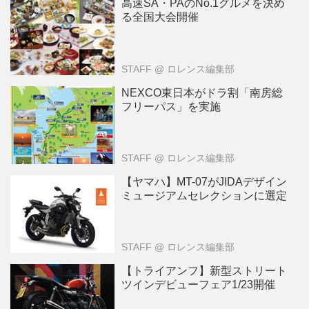
高速SA・PAのNo.1グルメを決め
る全国大会開催
STAFF
@ ロレンス編集部
NEXCO東日本がドラ割「南房総
フリーパス」を実施
STAFF
@ ロレンス編集部
【ヤマハ】MT-07がJIDAデザイン
ミュージアムセレクションに選定
STAFF
@ ロレンス編集部
【トライアンフ】新型ストリート
ツインデビューフェア1/23開催