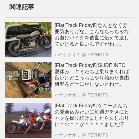
関連記事
[Flat Track Friday!!] なんとなく雰
囲気ありげな、こんなちっちゃな
お遊びバイクを後世に伝えて遺し
ていけると良いんですがねぇ。
ハヤシナオミ
@ FEVHOTS
[Flat Track Friday!!] SLIDE INTO
夏休み！キミたちは乗りまくれば
良いけどこっちはやり始めた自由
研究をどーにかしないとねー。
ハヤシナオミ
@ FEVHOTS
[Flat Track Friday!!] ケニーさんち
の夏合宿みたいに毎週ガチメにヒ
ャクを操り続けましたら久しぶり
に＊の＊＊が＊＊＊＊ました汗
ハヤシナオミ
@ FEVHOTS