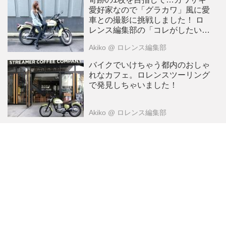
愛好家なので「グラカワ」風に愛
車との撮影に挑戦しました！ ロ
レンス編集部の「コレがしたいア
レが欲しい 2018年11月」Akiko
Akiko
@ ロレンス編集部
編
バイクでいけちゃう都内のおしゃ
れなカフェ。ロレンスツーリング
で発見しちゃいました！
Akiko
@ ロレンス編集部