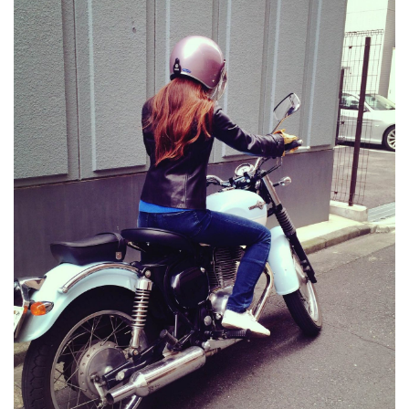
1台、中免で乗れるバイクを調達
しなければならないということ
で、Akiko記者の実家に大切に保
管されている250ccのバイクをツ
ーリング出発時間前に、編集部ま
で持ってくることになりました。
ミッション：...