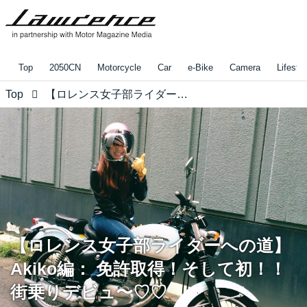
Top
2050CN
Motorcycle
Car
e-Bike
Camera
Lifestyl
Top
【ロレンス女子部ライダーへの道】Akiko編： 免許取得！そして初！！街乗りデビュ〜♡♡
【ロレンス女子部ライダーへの道】
Akiko編： 免許取得！そして初！！
街乗りデビュ〜♡♡