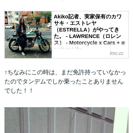
Akiko記者、実家保有のカワ
サキ・エストレヤ
（ESTRELLA）がやってき
た。 - LAWRENCE（ロレン
ス） - Motorcycle x Cars + α
= Your Life.
lrnc.cc
「ツーリングに参加しないならバ
イクを一台取りにいってよ」さっ
↑ちなみにこの時は、まだ免許持っていなかっ
くりと指令を受けたトーマス
2015年8月21日。台風の影響でや
たのでタンデムでしか乗ったことありません
や天気の悪い金曜日。
でした！！
第1回ロレンスナイトツーリング
が開催されたらしいです。という
のもぼく、参加してないからです
（; ;）。
実はトーマス、大事なお役目をい
ただきまして。