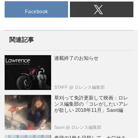
Facebook
関連記事
連載終了のお知らせ
STAFF
@ ロレンス編集部
草刈って免許更新して映画：ロレ
ンス編集部の「コレがしたいアレ
が欲しい 2018年11月」Saori編
Saori
@ ロレンス編集部
奇跡の1枚を目指して…カワサキ