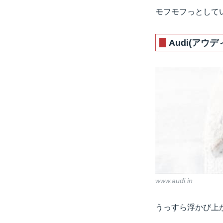
モフモフっとして
Audi(アウデ
www.audi.in
うっすら浮かび上