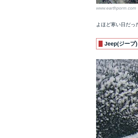
www.earthporm.com
よほど寒い日だっ
Jeep(ジープ)