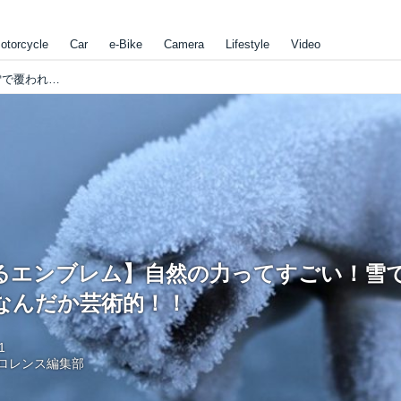
otorcycle
Car
e-Bike
Camera
Lifestyle
Video
【美しすぎるエンブレム】自然の力ってすごい！雪で覆われたエンブレムがなんだか芸術的！！
るエンブレム】自然の力ってすごい！雪
なんだか芸術的！！
1
ロレンス編集部