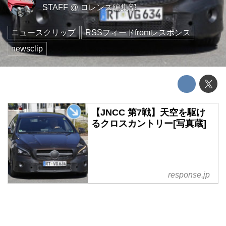
STAFF
@
ロレンス編集部
ニュースクリップ
RSSフィードfromレスポンス
newsclip
【JNCC 第7戦】天空を駆け
るクロスカントリー[写真蔵]
response.jp