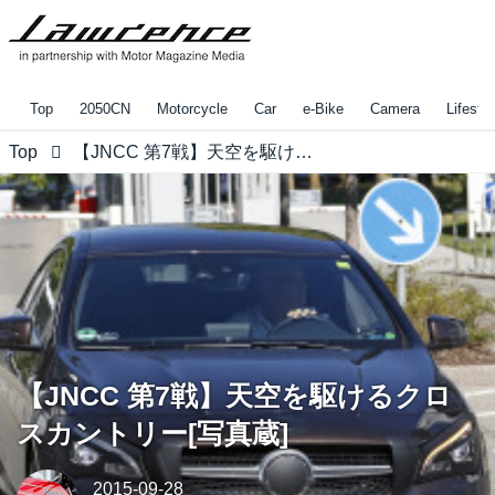
Top
2050CN
Motorcycle
Car
e-Bike
Camera
Lifestyl
Top
【JNCC 第7戦】天空を駆けるクロスカントリー[写真蔵]
【JNCC 第7戦】天空を駆けるクロ
スカントリー[写真蔵]
2015-09-28