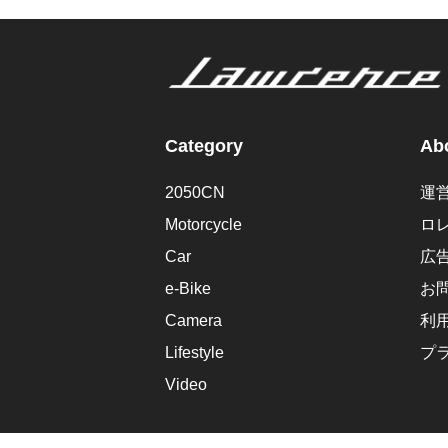
Category
Abo
2050CN
運
Motorcycle
ロ
Car
広
e-Bike
お
Camera
利
Lifestyle
プ
Video