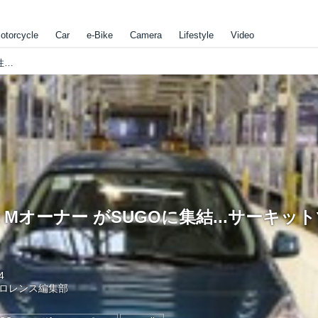
otorcycle
Car
e-Bike
Camera
Lifestyle
Video
YZF-R1 / R1 Mオーナー がSUGOに集結...サーキットで高性能を堪能
/ R1 Mオーナー がSUGOに集結...サーキ
4
ロレンス編集部