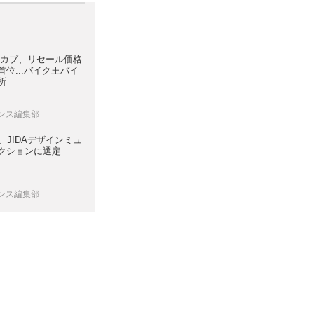
スカブ、リセール価格
位...バイク王バイ
所
レンス編集部
7、JIDAデザインミュ
クションに選定
レンス編集部