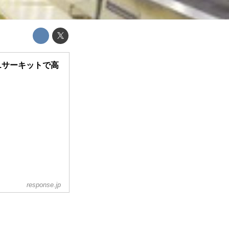
結...サーキットで高
response.jp