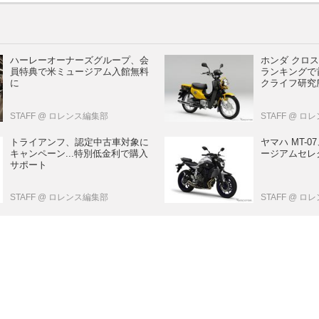
ハーレーオーナーズグループ、会
ホンダ クロ
員特典で米ミュージアム入館無料
ランキングで首
に
クライフ研究
STAFF
@ ロレンス編集部
STAFF
@ ロ
トライアンフ、認定中古車対象に
ヤマハ MT-0
キャンペーン...特別低金利で購入
ージアムセレ
サポート
STAFF
@ ロレンス編集部
STAFF
@ ロ