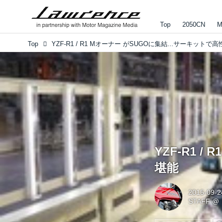
Top
2050CN
M
Top
YZF-R1 
堪能
2015-09-2
STAFF
@