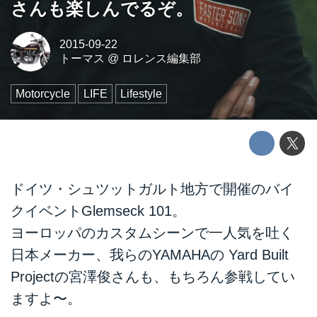
さんも楽しんでるぞ。
2015-09-22
トーマス
@
ロレンス編集部
Motorcycle
LIFE
Lifestyle
ドイツ・シュツットガルト地方で開催のバイ
クイベント
Glemseck 101
。
ヨーロッパのカスタムシーンで一人気を吐く
日本メーカー、
我らのYAMAHAの Yard Built
Project
の宮澤俊さんも、もちろん参戦してい
ますよ〜。