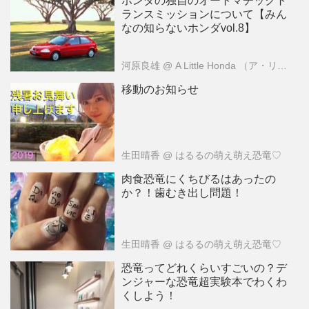
ホンダの独自のオートマチックト
ランスミッションについて【みん
なの知らないホンダvol.8】
河原良雄
@ A Little Honda （ア・リトル・ホンダ）編集部
移動のお知らせ
生田晴香
@ はるるの萌え萌え恐竜♡
肉食恐竜にくちびるはあったの
か？！歯むき出し問題！
生田晴香
@ はるるの萌え萌え恐竜♡
恐竜ってどれくらいすごいの？デ
ンジャーな恐竜超実験本でわくわ
くしよう！