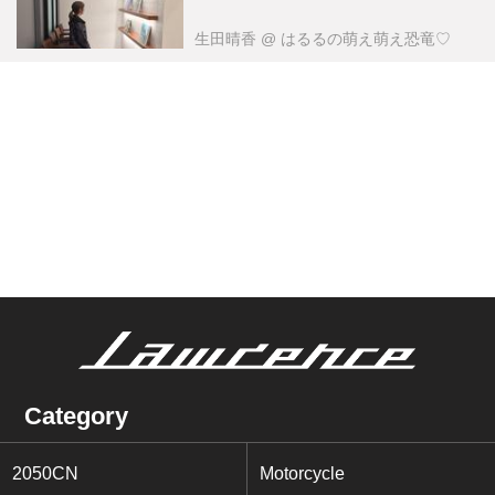
生田晴香
@ はるるの萌え萌え恐竜♡
Category
2050CN
Motorcycle