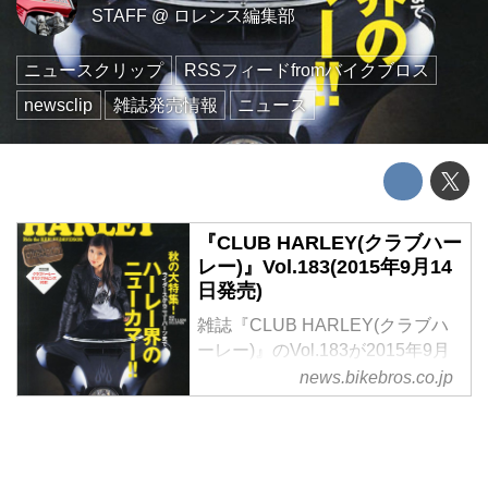
STAFF
@
ロレンス編集部
ニュースクリップ
RSSフィードfromバイクブロス
newsclip
雑誌発売情報
ニュース
『CLUB HARLEY(クラブハー
レー)』Vol.183(2015年9月14
日発売)
雑誌『CLUB HARLEY(クラブハ
ーレー)』のVol.183が2015年9月
14日に発売された
news.bikebros.co.jp