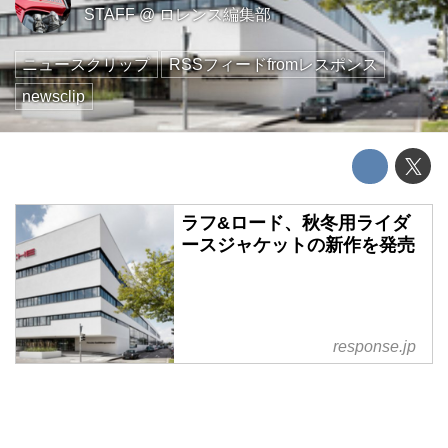
STAFF
@
ロレンス編集部
ニュースクリップ
RSSフィードfromレスポンス
newsclip
ラフ&ロード、秋冬用ライダ
ースジャケットの新作を発売
response.jp