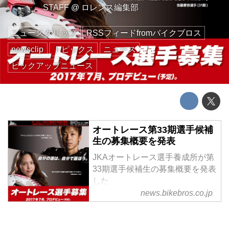
STAFF
@
ロレンス編集部
ニュースクリップ
RSSフィードfromバイクブロス
newsclip
トピックス
ニュース
ピックアップニュース
オートレース第33期選手候補
生の募集概要を発表
JKAオートレース選手養成所が第
33期選手候補生の募集概要を発表
した
news.bikebros.co.jp