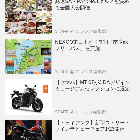
高速SA・PAのNo.1グルメを決め
る全国大会開催
STAFF
@ ロレンス編集部
NEXCO東日本がドラ割「南房総
フリーパス」を実施
STAFF
@ ロレンス編集部
【ヤマハ】MT-07がJIDAデザイン
ミュージアムセレクションに選定
STAFF
@ ロレンス編集部
【トライアンフ】新型ストリート
ツインデビューフェア1/23開催