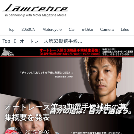
Top
2050CN
Motorcycle
Car
e-Bike
Camera
Lifestyl
Top
オートレース第33期選手候補生の募集概要を発表
オートレース第33期選手候補生の募
集概要を発表
2015-09-02