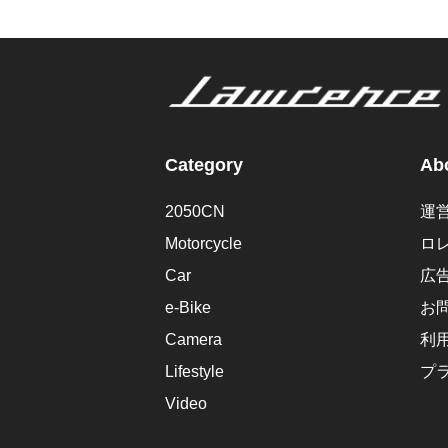
Category
Abo
2050CN
運
Motorcycle
ロ
Car
広
e-Bike
お
Camera
利
Lifestyle
プ
Video