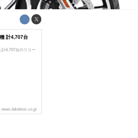
計4,707台
4,707台のリコー
news.bikebros.co.jp