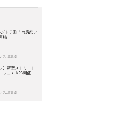
日本がドラ割「南房総フ
実施
レンス編集部
フ】新型ストリート
フェア1/23開催
レンス編集部