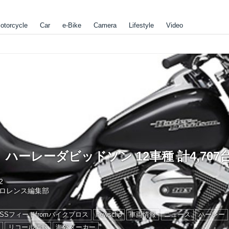
otorcycle
Car
e-Bike
Camera
Lifestyle
Video
ハーレーダビッドソン 12車種 計4,707
2
ロレンス編集部
RSSフィードfromバイクブロス
newsclip
車両情報
ニュース
ハーレー
ス
リコール情報
海外メーカー