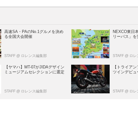
高速SA・PAのNo.1グルメを決め
NEXCO東
る全国大会開催
リーパス」を
STAFF
@ ロレンス編集部
STAFF
@ ロ
【ヤマハ】MT-07がJIDAデザイン
【トライアン
ミュージアムセレクションに選定
ツインデビュー
STAFF
@ ロレンス編集部
STAFF
@ ロ