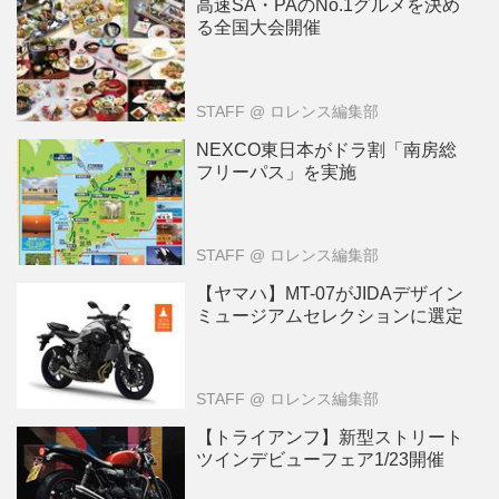
高速SA・PAのNo.1グルメを決め
る全国大会開催
STAFF
@ ロレンス編集部
NEXCO東日本がドラ割「南房総
フリーパス」を実施
STAFF
@ ロレンス編集部
【ヤマハ】MT-07がJIDAデザイン
ミュージアムセレクションに選定
STAFF
@ ロレンス編集部
【トライアンフ】新型ストリート
ツインデビューフェア1/23開催