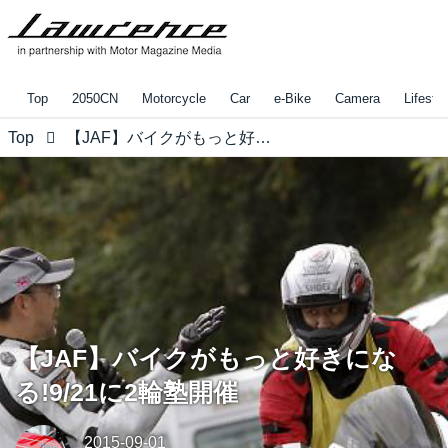
Top
2050CN
Motorcycle
Car
e-Bike
Camera
Lifestyl
Top
【JAF】バイクがもっと好きになる!9/21に2輪塾開催
【JAF】バイクがもっと好きにな
る!9/21に2輪塾開催
2015-09-01