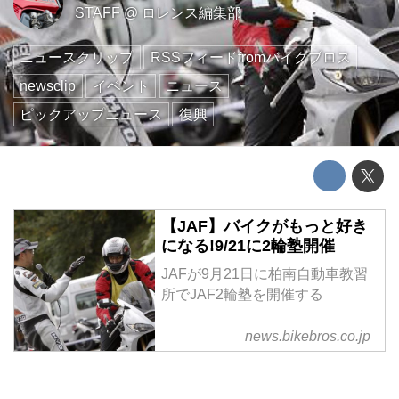
STAFF
@
ロレンス編集部
ニュースクリップ
RSSフィードfromバイクブロス
newsclip
イベント
ニュース
ピックアップニュース
復興
【JAF】バイクがもっと好き
になる!9/21に2輪塾開催
JAFが9月21日に柏南自動車教習
所でJAF2輪塾を開催する
news.bikebros.co.jp