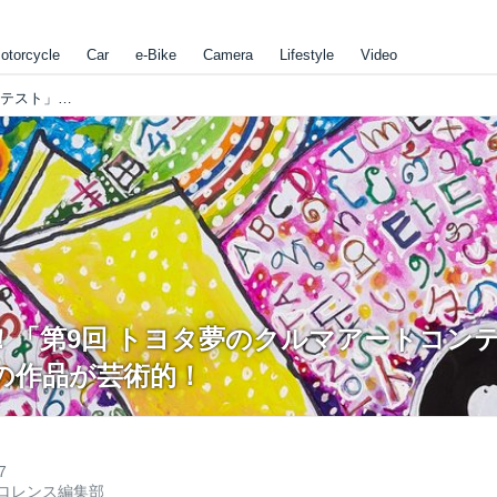
otorcycle
Car
e-Bike
Camera
Lifestyle
Video
夢いっぱい！「第9回 トヨタ夢のクルマアートコンテスト」でのこどもたちの作品が芸術的！
！「第9回 トヨタ夢のクルマアートコン
の作品が芸術的！
7
ロレンス編集部