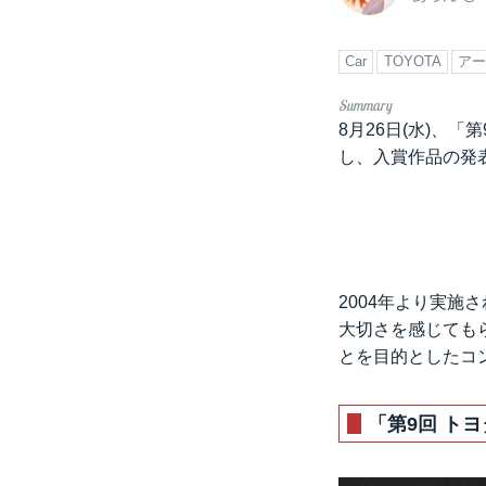
Car
TOYOTA
アー
8月26日(水)、
し、入賞作品の発
2004年より実
大切さを感じても
とを目的としたコ
「第9回 ト