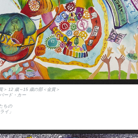
賞＞ 12 歳～15 歳の部＜金賞＞
バード・カー
たちの
ライ」