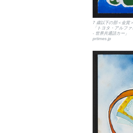
7 歳以下の部＜金賞＞ 
「トヨタ・アルファ
- 世界共通語カー」
prtimes.jp