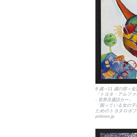
8 歳～11 歳の部＜金
「トヨタ・アルファ
- 世界共通語カー」
「困っている女の子
ためのトヨタロボフ
prtimes.jp