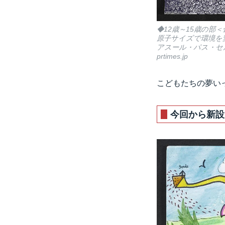
◆12歳～15歳の部
原子サイズで環境を
アスール・パス・セ
prtimes.jp
こどもたちの夢い
今回から新設