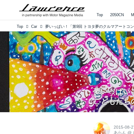
Top
2050CN
M
Top
Car
夢いっぱい
こどもたち
2015-08-2
あらん
@