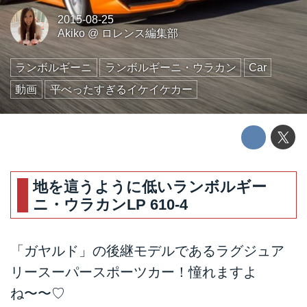
2015-08-25
Akiko
@
ロレンス編集部
ランボルギーニ
ランボルギーニ・ウラカン
Car
動画
平べったすぎるイケイケカー
地を這うように低いランボルギー
ニ・ウラカンLP 610-4
「ガヤルド」の後継モデルであるラグジュア
リースーパースポーツカー！憧れますよ
ね〜〜♡