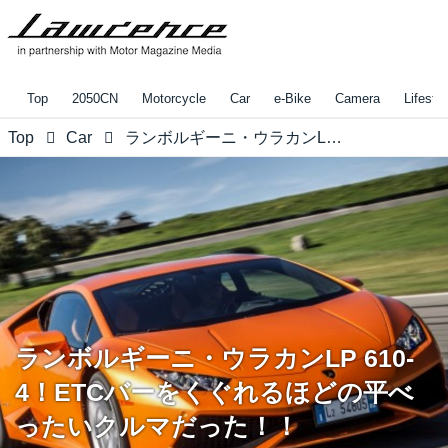
Top
2050CN
Motorcycle
Car
e-Bike
Camera
Lifestyl
Top
Car
ランボルギーニ・ウラカンLP 610-4！ETCバーをくぐれるほどの平べったいクルマだった！！
ランボルギーニ・ウラカンLP 610-
4！ETCバーをくぐれるほどの平べ
ったいクルマだった！！