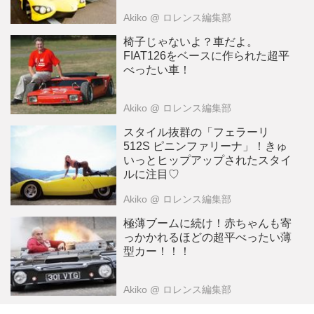
Akiko
@ ロレンス編集部
椅子じゃないよ？車だよ。
FIAT126をベースに作られた超平
べったい車！
Akiko
@ ロレンス編集部
スタイル抜群の「フェラーリ
512S ピニンファリーナ」！きゅ
いっとヒップアップされたスタイ
ルに注目♡
Akiko
@ ロレンス編集部
極薄ブームに続け！赤ちゃんも寄
っかかれるほどの超平べったい薄
型カー！！！
Akiko
@ ロレンス編集部