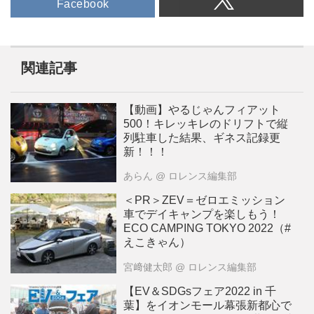
Facebook
関連記事
【動画】やるじゃんフィアット
500！キレッキレのドリフトで縦
列駐車した結果、ギネス記録更
新！！！
あらん
@ ロレンス編集部
＜PR＞ZEV＝ゼロエミッション
車でデイキャンプを楽しもう！
ECO CAMPING TOKYO 2022（#
えこきゃん）
宮﨑健太郎
@ ロレンス編集部
【EV＆SDGsフェア2022 in 千
葉】をイオンモール幕張新都心で