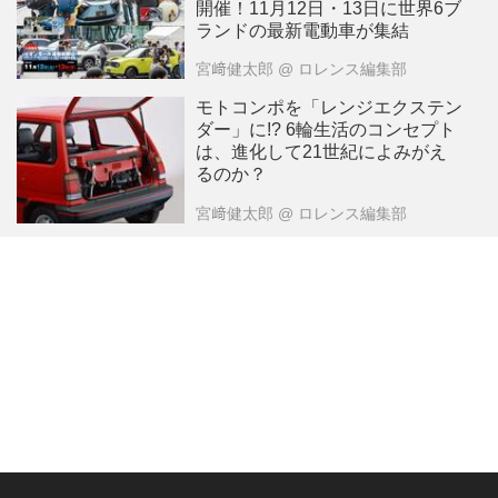
開催！11月12日・13日に世界6ブ
ランドの最新電動車が集結
宮﨑健太郎
@ ロレンス編集部
モトコンポを「レンジエクステン
ダー」に!? 6輪生活のコンセプト
は、進化して21世紀によみがえ
るのか？
宮﨑健太郎
@ ロレンス編集部