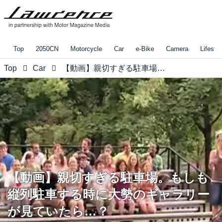
Top
2050CN
Motorcycle
Car
e-Bike
Camera
Lifestyl
Top
Car
【動画】親切すぎる駐車場。もしも縦列駐車する時に大勢のギャラリーが見ていたら…？
【動画】親切すぎる駐車場。もしも
縦列駐車する時に大勢のギャラリー
が見ていたら…？