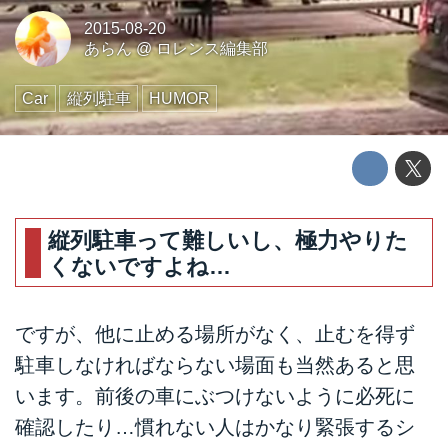
2015-08-20
あらん
@
ロレンス編集部
Car
縦列駐車
HUMOR
縦列駐車って難しいし、極力やりた
くないですよね…
ですが、他に止める場所がなく、止むを得ず
駐車しなければならない場面も当然あると思
います。前後の車にぶつけないように必死に
確認したり…慣れない人はかなり緊張するシ