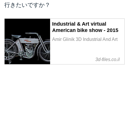
行きたいですか？
Industrial & Art virtual
American bike show - 2015
Amir Glinik 3D Industrial And Art
3d-files.co.il