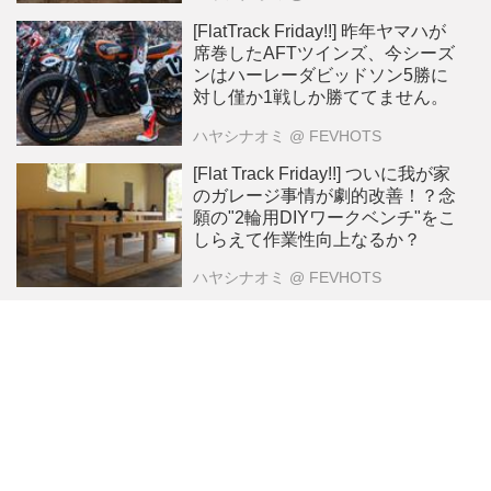
[FlatTrack Friday!!] 昨年ヤマハが
席巻したAFTツインズ、今シーズ
ンはハーレーダビッドソン5勝に
対し僅か1戦しか勝ててません。
ハヤシナオミ
@ FEVHOTS
[Flat Track Friday!!] ついに我が家
のガレージ事情が劇的改善！？念
願の"2輪用DIYワークベンチ"をこ
しらえて作業性向上なるか？
ハヤシナオミ
@ FEVHOTS