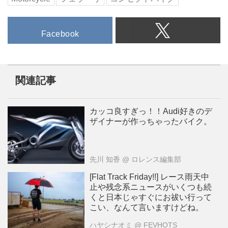
Facebook
関連記事
カッコ良すぎっ！！Audi好きのデ
ザイナーが作っちゃったバイク。
先川 知香
@ ロレンス編集部
[Flat Track Friday!!] レース雨天中
止や残念系ニュースがいくつも続
くと日本じゃすぐにお祓い行って
こい、なんて言いますけどね。
ハヤシナオミ
@ FEVHOTS