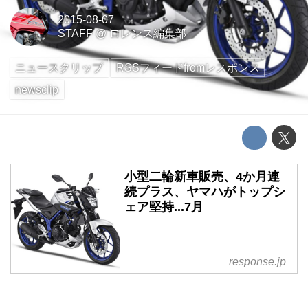
2015-08-07
STAFF
@
ロレンス編集部
ニュースクリップ
RSSフィードfromレスポンス
newsclip
小型二輪新車販売、4か月連
続プラス、ヤマハがトップシ
ェア堅持...7月
response.jp