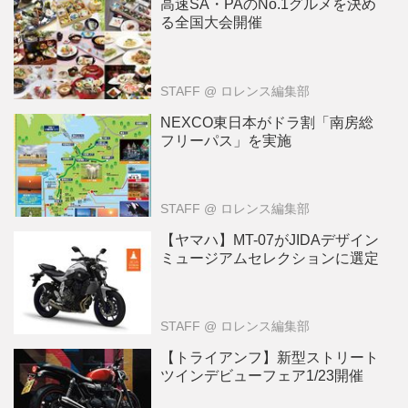
高速SA・PAのNo.1グルメを決め
る全国大会開催
STAFF
@ ロレンス編集部
NEXCO東日本がドラ割「南房総
フリーパス」を実施
STAFF
@ ロレンス編集部
【ヤマハ】MT-07がJIDAデザイン
ミュージアムセレクションに選定
STAFF
@ ロレンス編集部
【トライアンフ】新型ストリート
ツインデビューフェア1/23開催