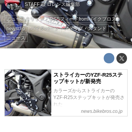
STAFF
@
ロレンス編集部
ニュースクリップ
RSSフィードfromバイクブロス
newsclip
バイクパーツ
ステップ・スタンド
ニュース
ストライカーのYZF-R25ステ
ップキットが新発売
カラーズからストライカーの
YZF-R25ステップキットが発売さ
れた
news.bikebros.co.jp