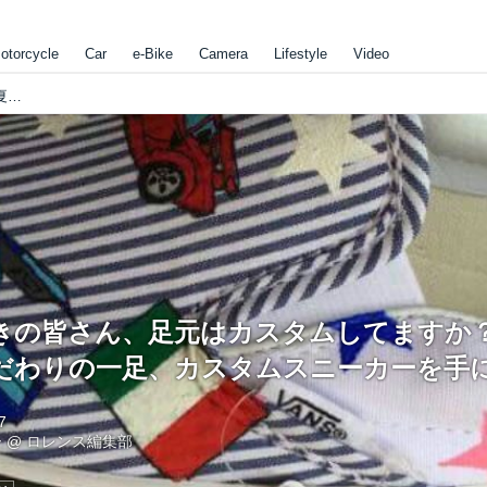
otorcycle
Car
e-Bike
Camera
Lifestyle
Video
カスタム好きの皆さん、足元はカスタムしてますか？この夏は自分だけのこだわりの一足、カスタムスニーカーを手に入れよう！
きの皆さん、足元はカスタムしてますか
だわりの一足、カスタムスニーカーを手
7
ー
@
ロレンス編集部