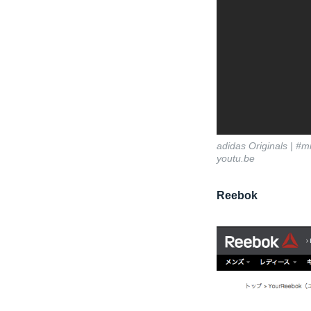
adidas Originals | 
youtu.be
Reebok