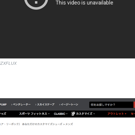
#miZXFLUX