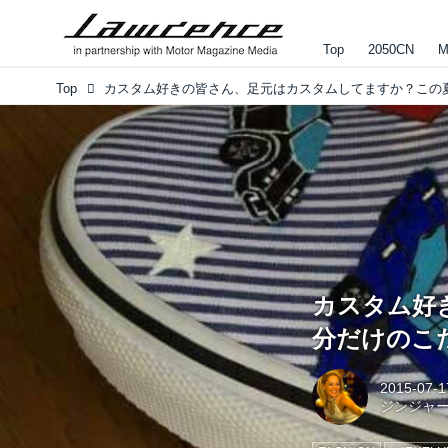
Top
2050CN
M
Top
カスタム好
分だけのこ
2015-07-1
ジンジャ