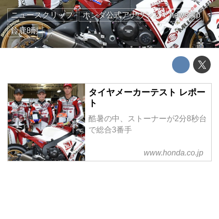
ニュースクリップ
ホンダ公式アナウンス
newsclip
鈴鹿8耐
タイヤメーカーテスト レポー
ト
酷暑の中、ストーナーが2分8秒台
で総合3番手
www.honda.co.jp