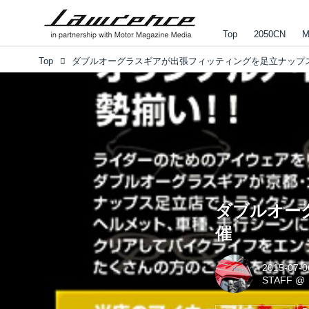
Top
2050CN
M
Top
ダブルオー
催
2015-07-0
STAFF
@