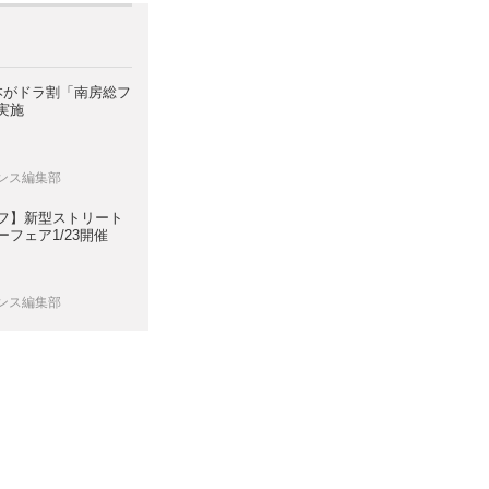
日本がドラ割「南房総フ
実施
レンス編集部
フ】新型ストリート
フェア1/23開催
レンス編集部