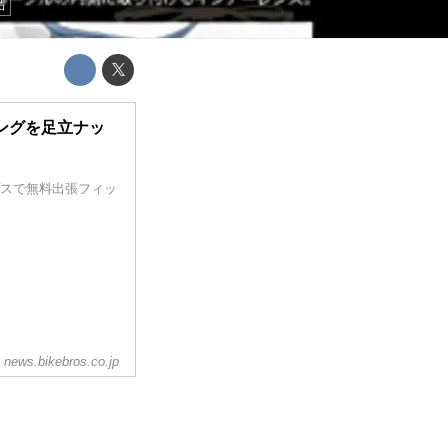
品
ングを足立ナッ
プスで無料出張フィッ
news.bikebros.co.jp