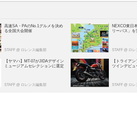
高速SA・PAのNo.1グルメを決め
NEXCO東
る全国大会開催
リーパス」を
STAFF
@ ロレンス編集部
STAFF
@ ロ
【ヤマハ】MT-07がJIDAデザイン
【トライアン
ミュージアムセレクションに選定
ツインデビュー
STAFF
@ ロレンス編集部
STAFF
@ ロ