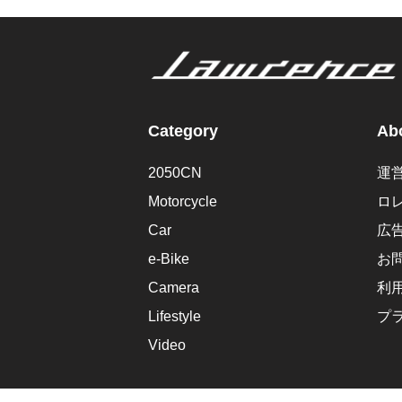
Category
Abo
2050CN
運
Motorcycle
ロ
Car
広
e-Bike
お
Camera
利
Lifestyle
プ
Video