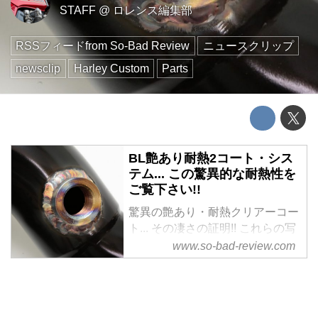
STAFF
@
ロレンス編集部
RSSフィードfrom So-Bad Review
ニュースクリップ
newsclip
Harley Custom
Parts
BL艶あり耐熱2コート・シス
テム... この驚異的な耐熱性を
ご覧下さい!!
驚異の艶あり・耐熱クリアーコー
ト... その凄さの証明!! これらの写
真... 見る人が見れば、きっと大い
www.so-bad-review.com
に驚かれる事と思います。先日来
より御紹介を致しております、次
世代の特殊ハイブリット系クリ
ア....