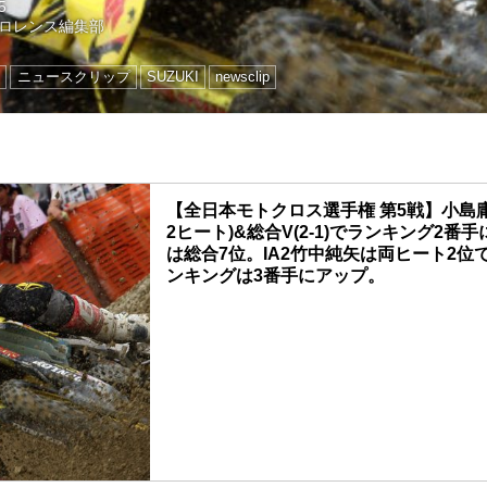
5
ロレンス編集部
ス
ニュースクリップ
SUZUKI
newsclip
【全日本モトクロス選手権 第5戦】小島庸
2ヒート)&総合V(2-1)でランキング2番
は総合7位。IA2竹中純矢は両ヒート2位
ンキングは3番手にアップ。