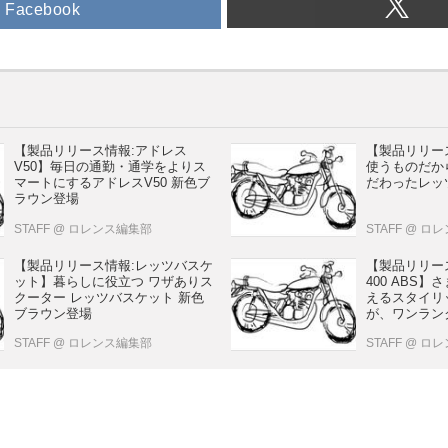
Facebook
【製品リリース情報:アドレス
【製品リリー
V50】毎日の通勤・通学をよりス
使うものだか
マートにするアドレスV50 新色ブ
だわったレッ
ラウン登場
STAFF
@ ロレンス編集部
STAFF
@ ロ
【製品リリース情報:レッツバスケ
【製品リリー
ット】暮らしに役立つ ワザありス
400 ABS
クーター レッツバスケット 新色
えるスタイリ
ブラウン登場
が、ワンラン
くれる。バーグ
STAFF
@ ロレンス編集部
STAFF
@ ロ
ーリングチェ