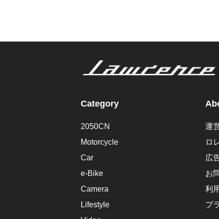
Category
Abo
2050CN
運
Motorcycle
ロ
Car
広
e-Bike
お
Camera
利
Lifestyle
プ