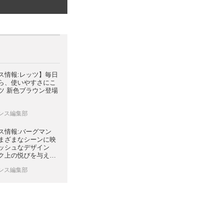
ス情報:レッツ】毎日
ら、使いやすさにこ
ツ 新色ブラウン登場
レンス編集部
ス情報:バーグマン
】さまざまなシーンに映
ッシュなデザイン
ク上の悦びを与えて
マン400ABSカラ
レンス編集部
ンジして登場。