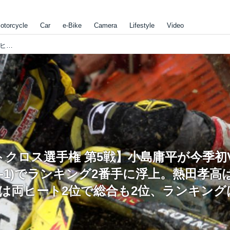
otorcycle
Car
e-Bike
Camera
Lifestyle
Video
【全日本モトクロス選手権 第5戦】小島庸平が今季初V(第2ヒート)&総合V(2-1)でランキング2番手に浮上。熱田孝高は総合7位。IA2竹中純矢は両ヒート2位で総合も2位、ランキングは3番手にアップ。
クロス選手権 第5戦】小島庸平が今季初V
(2-1)でランキング2番手に浮上。熱田孝高
矢は両ヒート2位で総合も2位、ランキング