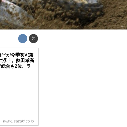
平が今季初V(第
手に浮上。熱田孝高
で総合も2位、ラ
www1.suzuki.co.jp