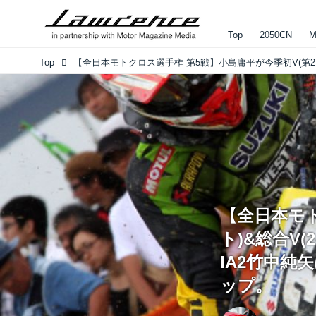
Top
2050CN
M
Top
【全日本モト
ト)&総合V
IA2竹中純
ップ。