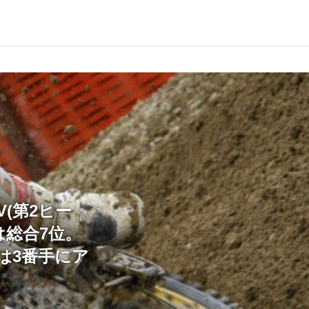
(第2ヒー
は総合7位。
は3番手にア