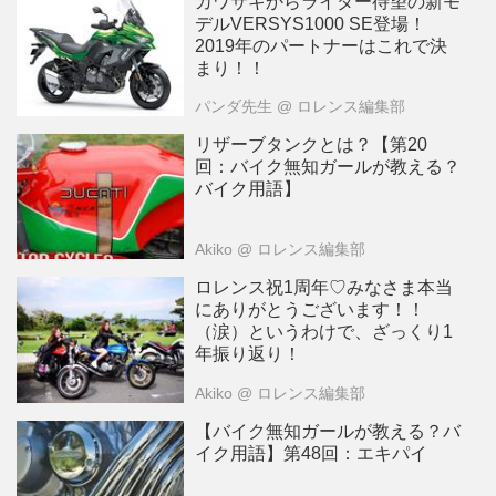
カワサキからライダー待望の新モ
デルVERSYS1000 SE登場！
2019年のパートナーはこれで決
まり！！
パンダ先生
@ ロレンス編集部
リザーブタンクとは？【第20
回：バイク無知ガールが教える？
バイク用語】
Akiko
@ ロレンス編集部
ロレンス祝1周年♡みなさま本当
にありがとうございます！！
（涙）というわけで、ざっくり1
年振り返り！
Akiko
@ ロレンス編集部
【バイク無知ガールが教える？バ
イク用語】第48回：エキパイ