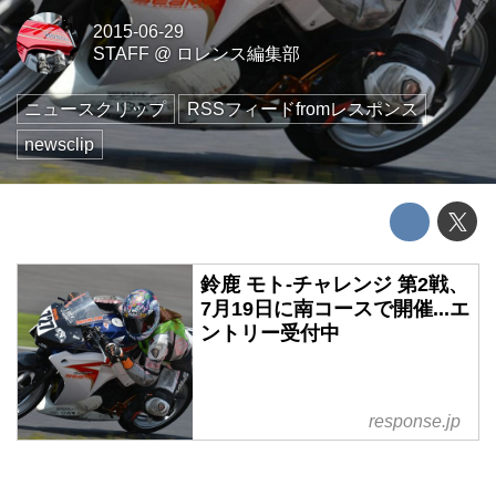
2015-06-29
STAFF
@
ロレンス編集部
ニュースクリップ
RSSフィードfromレスポンス
newsclip
鈴鹿 モト-チャレンジ 第2戦、
7月19日に南コースで開催...エ
ントリー受付中
response.jp