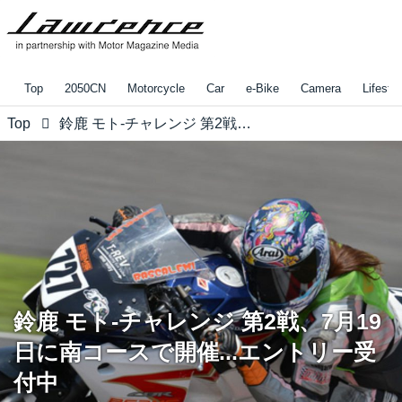
Top
2050CN
Motorcycle
Car
e-Bike
Camera
Lifestyl
Top
鈴鹿 モト-チャレンジ 第2戦、7月19日に南コースで開催...エントリー受付中
鈴鹿 モト-チャレンジ 第2戦、7月19
日に南コースで開催...エントリー受
付中