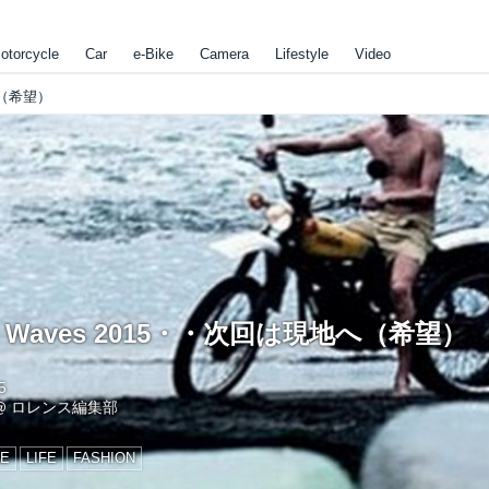
otorcycle
Car
e-Bike
Camera
Lifestyle
Video
地へ（希望）
and Waves 2015・・次回は現地へ（希望）
5
@
ロレンス編集部
RE
LIFE
FASHION