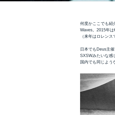
何度かここでも紹介
Waves。2015
（来年はロレンス
日本でも
Deus主催
SXSWみたいな
国内でも同じよう