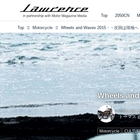
Top
2050CN
M
Top
Motorcycle
Wheels and Waves 2015・・次回は現
Wheels 
2015-06-1
トーマス
Motorcycle
CULTU