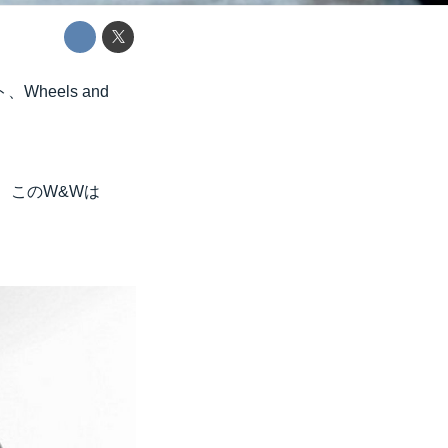
eels and
、このW&Wは