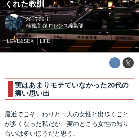
くれた教訓
2015-06-11
楠雅彦
@
ロレンス編集部
LOVE&SEX
LIFE
実はあまりモテていなかった20代の
痛い思い出
最近でこそ、わりと一人の女性と出歩くこと
が多くなった私だが、実のところ女性の知り
合いは多いほうだと思う。