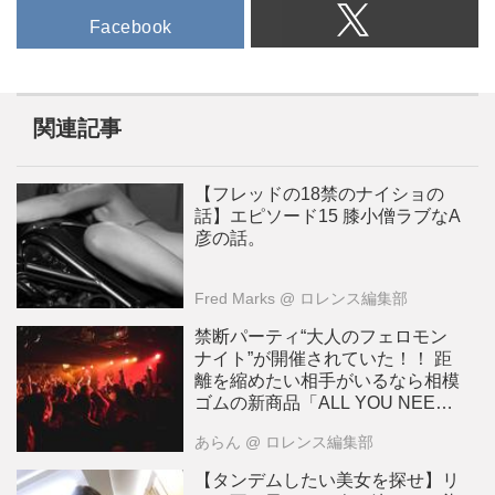
Facebook
関連記事
【フレッドの18禁のナイショの
話】エピソード15 膝小僧ラブなA
彦の話。
Fred Marks
@ ロレンス編集部
禁断パーティ“大人のフェロモン
ナイト”が開催されていた！！ 距
離を縮めたい相手がいるなら相模
ゴムの新商品「ALL YOU NEED
IS LOVE」に頼ってみよう！
あらん
@ ロレンス編集部
【タンデムしたい美女を探せ】リ