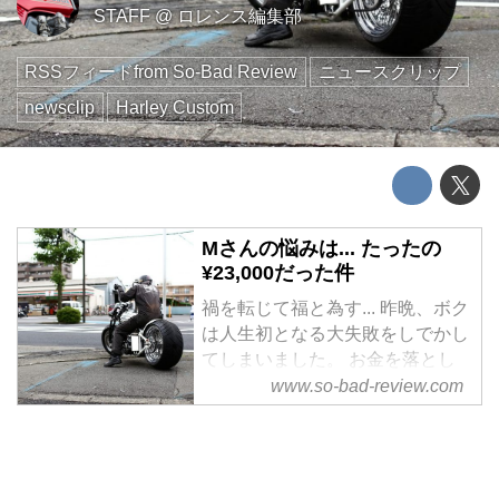
STAFF
@
ロレンス編集部
RSSフィードfrom So-Bad Review
ニュースクリップ
newsclip
Harley Custom
Mさんの悩みは... たったの
¥23,000だった件
禍を転じて福と為す... 昨晩、ボク
は人生初となる大失敗をしでかし
てしまいました。 お金を落とし
たんです。。。 ¥23,000!!! この
www.so-bad-review.com
所、毎週月曜日の夜は、仕事を早
めに切り上げまして、 家の近所
にあり....