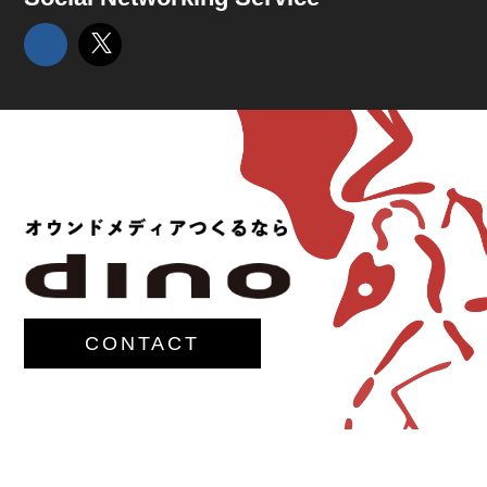
CONTACT
© 2017-
M.G.Lawrence,Inc.
All rights reserved.