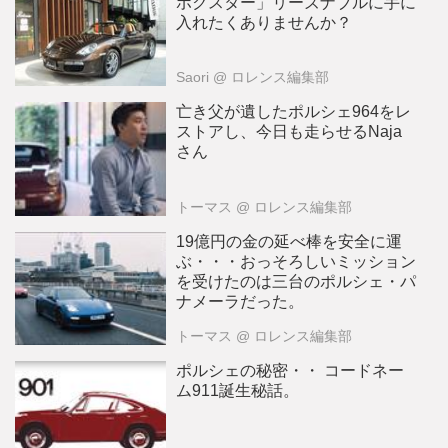
ボクスター」リーズナブルに手に
入れたくありませんか？
Saori
@ ロレンス編集部
亡き父が遺したポルシェ964をレ
ストアし、今日も走らせるNaja
さん
トーマス
@ ロレンス編集部
19億円の金の延べ棒を安全に運
ぶ・・・おっそろしいミッション
を受けたのは三台のポルシェ・パ
ナメーラだった。
トーマス
@ ロレンス編集部
ポルシェの秘密・・ コードネー
ム911誕生秘話。