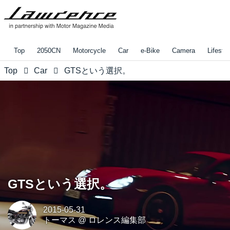
Top
2050CN
Motorcycle
Car
e-Bike
Camera
Lifestyl
Top
Car
GTSという選択。
GTSという選択。
2015-05-31
トーマス
@
ロレンス編集部