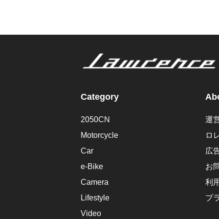
Category
Abo
2050CN
運
Motorcycle
ロ
Car
広
e-Bike
お
Camera
利
Lifestyle
プ
Video