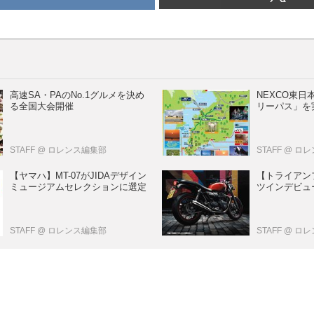
高速SA・PAのNo.1グルメを決め
NEXCO東
る全国大会開催
リーパス」を
STAFF
@ ロレンス編集部
STAFF
@ ロ
【ヤマハ】MT-07がJIDAデザイン
【トライアン
ミュージアムセレクションに選定
ツインデビュー
STAFF
@ ロレンス編集部
STAFF
@ ロ