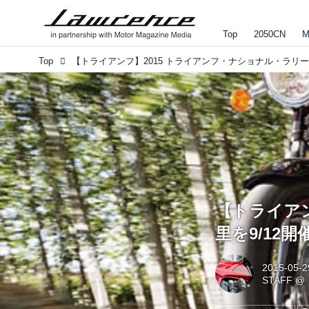
Top
2050CN
M
Top
【トライアン
里を9/12開
2015-05-2
STAFF
@