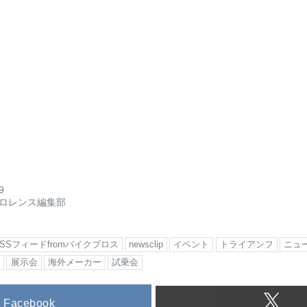
9
ロレンス編集部
RSSフィードfromバイクブロス
newsclip
イベント
トライアンフ
ニュ
ス
展示会
海外メーカー
試乗会
Facebook