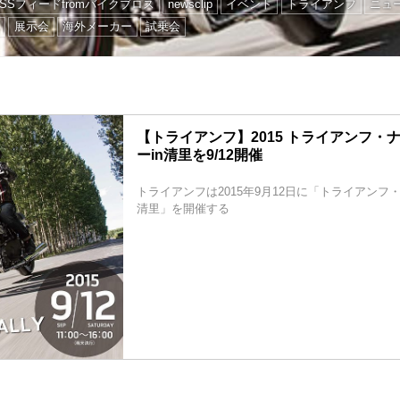
RSSフィードfromバイクブロス
newsclip
イベント
トライアンフ
ニュ
ス
展示会
海外メーカー
試乗会
【トライアンフ】2015 トライアンフ・
ーin清里を9/12開催
トライアンフは2015年9月12日に「トライアンフ
清里」を開催する