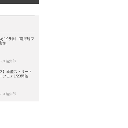
日本がドラ割「南房総フ
実施
レンス編集部
フ】新型ストリート
フェア1/23開催
レンス編集部