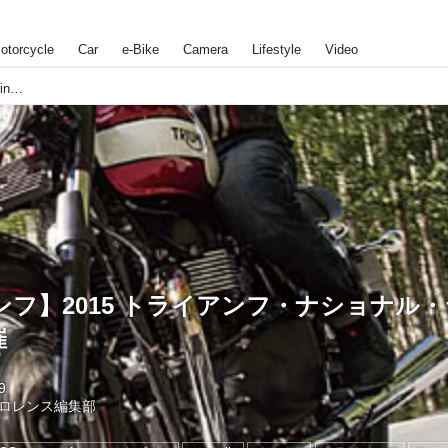
otorcycle
Car
e-Bike
Camera
Lifestyle
Video
【トライアンフ】2015 トライアンフ・ナショナル・ラリーin清里を9/12開催
フ】2015 トライアンフ・ナショナル・
催
9
ロレンス編集部