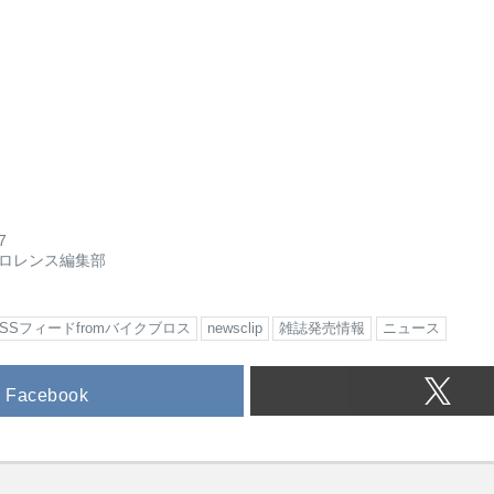
7
ロレンス編集部
RSSフィードfromバイクブロス
newsclip
雑誌発売情報
ニュース
Facebook