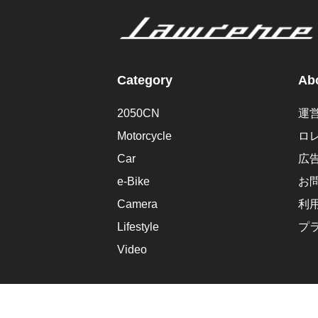
Category
Abo
2050CN
運
Motorcycle
ロ
Car
広
e-Bike
お
Camera
利
Lifestyle
プ
Video