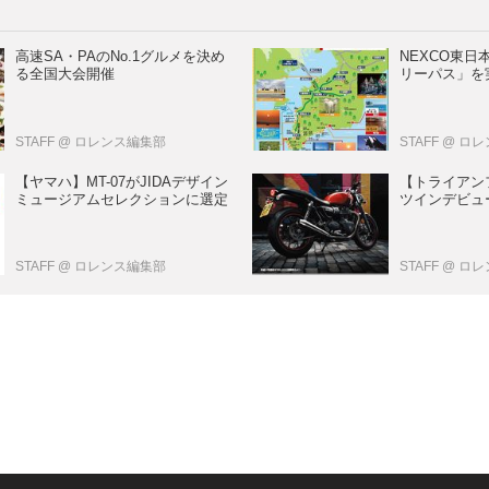
高速SA・PAのNo.1グルメを決め
NEXCO東
る全国大会開催
リーパス」を
STAFF
@ ロレンス編集部
STAFF
@ ロ
【ヤマハ】MT-07がJIDAデザイン
【トライアン
ミュージアムセレクションに選定
ツインデビュー
STAFF
@ ロレンス編集部
STAFF
@ ロ