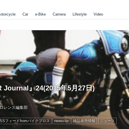
otorcycle
Car
e-Bike
Camera
Lifestyle
Video
Journal』24(2015年5月27日)
7
ロレンス編集部
RSSフィードfromバイクブロス
newsclip
雑誌発売情報
ニュース