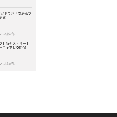
日本がドラ割「南房総フ
実施
レンス編集部
フ】新型ストリート
フェア1/23開催
レンス編集部