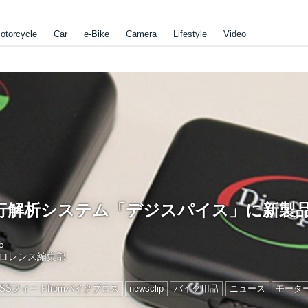
otorcycle
Car
e-Bike
Camera
Lifestyle
Video
行解析システム「デジスパイス」に新製
5
ロレンス編集部
RSSフィードfromバイクブロス
newsclip
バイク用品
ニュース
モータ