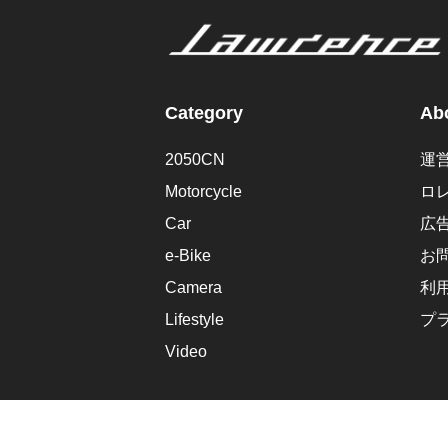
Category
Abo
2050CN
運
Motorcycle
ロ
Car
広
e-Bike
お
Camera
利
Lifestyle
プ
Video