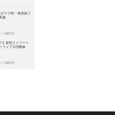
日本がドラ割「南房総フ
実施
レンス編集部
フ】新型ストリート
フェア1/23開催
レンス編集部