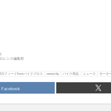
5
ロレンス編集部
RSSフィードfromバイクブロス
newsclip
バイク用品
ニュース
モータ
Facebook