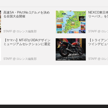
高速SA・PAのNo.1グルメを決め
NEXCO東
る全国大会開催
リーパス」を
STAFF
@ ロレンス編集部
STAFF
@ ロ
【ヤマハ】MT-07がJIDAデザイン
【トライアン
ミュージアムセレクションに選定
ツインデビュー
STAFF
@ ロレンス編集部
STAFF
@ ロ