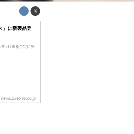
ス」に新製品登
15年6月末を予定に発
news.bikebros.co.jp