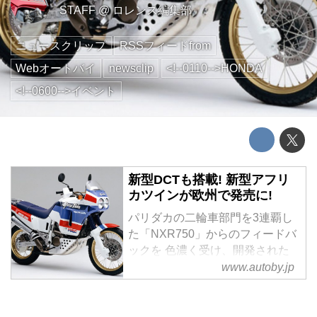
STAFF
@
ロレンス編集部
ニュースクリップ
RSSフィードfrom
Webオートバイ
newsclip
<!--0110-->HONDA
<!--0600-->イベント
新型DCTも搭載! 新型アフリ
カツインが欧州で発売に!
パリダカの二輪車部門を3連覇し
た「NXR750」からのフィードバ
ックを 色濃く受け、開発された
アフリカツイン。 国内では1988
www.autoby.jp
年に登場し、2000年モデルまで
販売されていました。 そのアフ
リカツインのブランドを受け継ぐ