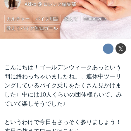
Akiko
@
ロレンス編集部
カルチャー
バイク用語
教えて
Motorcycle
教えてバイク無知ガール
こんにちは！ゴールデンウィークあっという
間に終わっちゃいましたね。。連休中ツーリ
ングしているバイク乗りをたくさん見かけま
した♩中には10人くらいの団体様もいて、み
ていて楽しそうでした♩
というわけで今日もさっそく参りましょう！
本日の教えてワードはこちら。