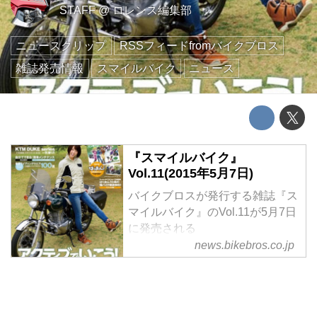
STAFF
@
ロレンス編集部
ニュースクリップ
RSSフィードfromバイクブロス
雑誌発売情報
スマイルバイク
ニュース
『スマイルバイク』
Vol.11(2015年5月7日)
バイクブロスが発行する雑誌『ス
マイルバイク』のVol.11が5月7日
に発売される
news.bikebros.co.jp