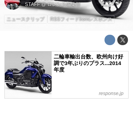
STAFF
@
ロレンス編集部
ニュースクリップ
RSSフィードfromレスポンス
二輪車輸出台数、欧州向け好
調で3年ぶりのプラス...2014
年度
response.jp