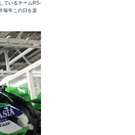
援しているチーム
RS-
毎年毎年この日を楽