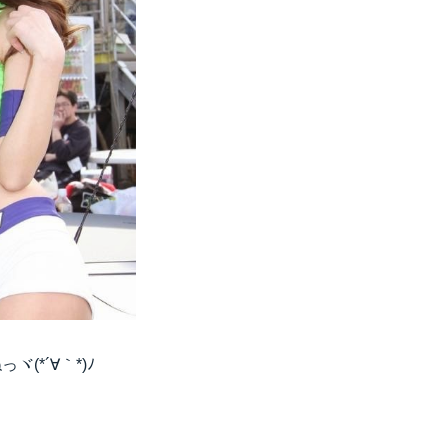
*´∀｀*)ﾉ