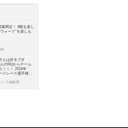
耐開幕間近！ 8耐を楽し
トウォーク"を楽しも
ka8
さんは好きです
ームのRQからチーム
！！！ 2016年
ロードレース選手権
ツランドSUGO vol.2
ロレンス編集部