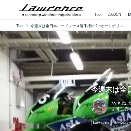
Top
2050CN
M
Top
今週末は全日本ロードレース選手権rd.2inオートポリス
今週末は全日
2015-04-2
先川 知香
kawasaki
全日本ロ