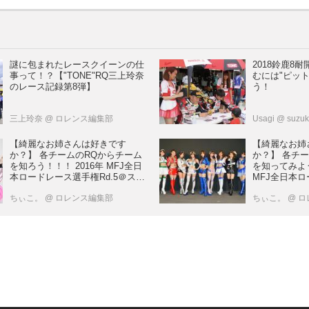
謎に包まれたレースクイーンの仕
2018鈴鹿8
事って！？【"TONE"RQ三上玲奈
むには"ピッ
のレース記録第8弾】
う！
三上玲奈
@ ロレンス編集部
Usagi
@ suzu
【綺麗なお姉さんは好きです
【綺麗なお姉
か？】 各チームのRQからチーム
か？】 各チ
を知ろう！！！ 2016年 MFJ全日
を知ってみよう
本ロードレース選手権Rd.5＠スポ
MFJ全日本
ーツランドSUGO vol.4
Rd.5＠スポー
ちぃこ。
@ ロレンス編集部
ちぃこ。
@ 