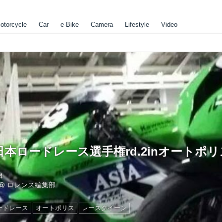
otorcycle
Car
e-Bike
Camera
Lifestyle
Video
本ロードレース選手権rd.2inオートポリ
4
@
ロレンス編集部
ードレース
オートポリス
レースクイーン