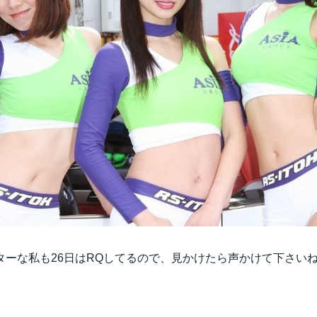
ーな私も26日はRQしてるので、見かけたら声かけて下さいねっヾ(