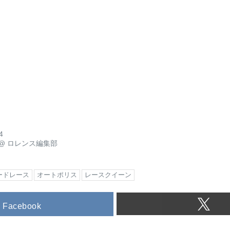
4
@
ロレンス編集部
ードレース
オートポリス
レースクイーン
Facebook