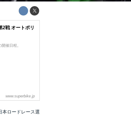
 第2戦 オートポリ
権の開催日程。
www.superbike.jp
全日本ロードレース選