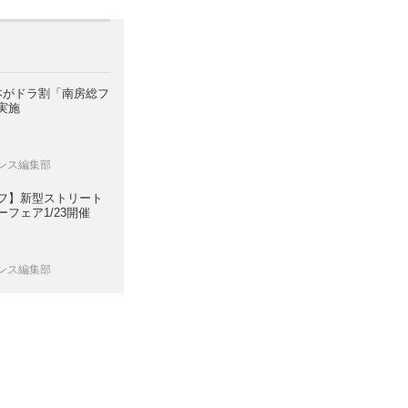
日本がドラ割「南房総フ
実施
レンス編集部
フ】新型ストリート
フェア1/23開催
レンス編集部