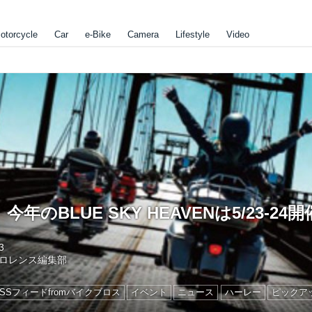
otorcycle
Car
e-Bike
Camera
Lifestyle
Video
年のBLUE SKY HEAVENは5/23-24開
3
ロレンス編集部
RSSフィードfromバイクブロス
イベント
ニュース
ハーレー
ピックア