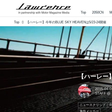
Top
2050CN
M
Top
【ハーレー】今年のBLUE SKY HEAVENは5/23-24開催
【ハーレー】今
2015-04-0
STAFF
@
ニュースクリップ
海外メーカー