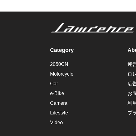
Category
Abo
2050CN
運
Motorcycle
ロ
Car
広
e-Bike
お
Camera
利
Lifestyle
プ
Video