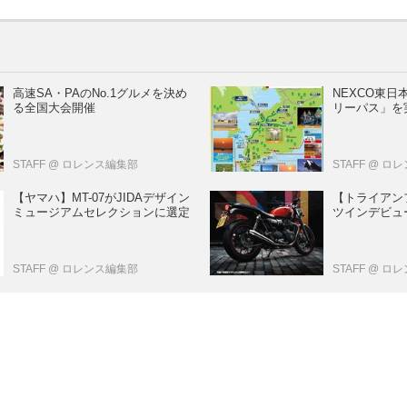
高速SA・PAのNo.1グルメを決め
NEXCO東
る全国大会開催
リーパス」を
STAFF
@ ロレンス編集部
STAFF
@ ロ
【ヤマハ】MT-07がJIDAデザイン
【トライアン
ミュージアムセレクションに選定
ツインデビュー
STAFF
@ ロレンス編集部
STAFF
@ ロ