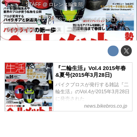
STAFF
@
ロレンス編集部
ニュースクリップ
RSSフィードfromバイクブロス
雑誌発売情報
ニュース
二輪生活
『二輪生活』Vol.4 2015年春
&夏号(2015年3月28日)
バイクブロスが発行する雑誌『二
輪生活』のVol.4が2015年3月28日
に発売された
news.bikebros.co.jp