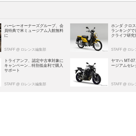
ハーレーオーナーズグループ、会
ホンダ クロ
員特典で米ミュージアム入館無料
ランキングで首
に
クライフ研究
STAFF
@ ロレンス編集部
STAFF
@ ロ
トライアンフ、認定中古車対象に
ヤマハ MT-0
キャンペーン...特別低金利で購入
ージアムセレ
サポート
STAFF
@ ロレンス編集部
STAFF
@ ロ