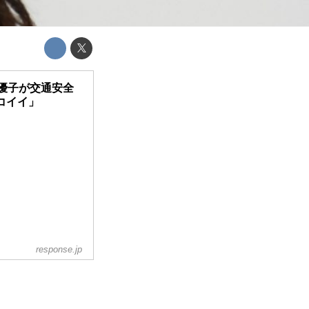
優子が交通安全
コイイ」
response.jp