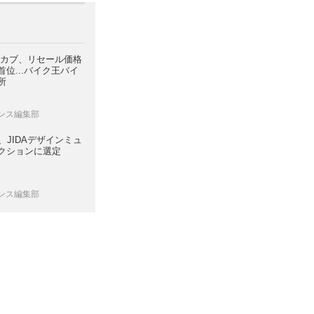
スカブ、リセール価格
位...バイク王バイ
所
レンス編集部
7、JIDAデザインミュ
クションに選定
レンス編集部