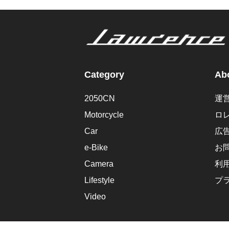
Category
Abo
2050CN
運
Motorcycle
ロ
Car
広
e-Bike
お
Camera
利
Lifestyle
プ
Video