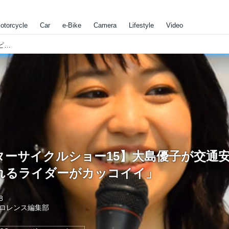
otorcycle
Car
e-Bike
Camera
Lifestyle
Video
【東京モーターサイクルショー15】大島優子が交通安全アピール「マナー守れるライダーがカッコイイ」
ターサイクルショー15】大島優子が交通
れるライダーがカッコイイ」
8
ロレンス編集部