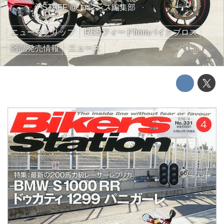
STAFF
@
ロレンス編集部
ニュースクリップ
RSSフィードfromバイクブロス
雑誌発売情報
ニュース