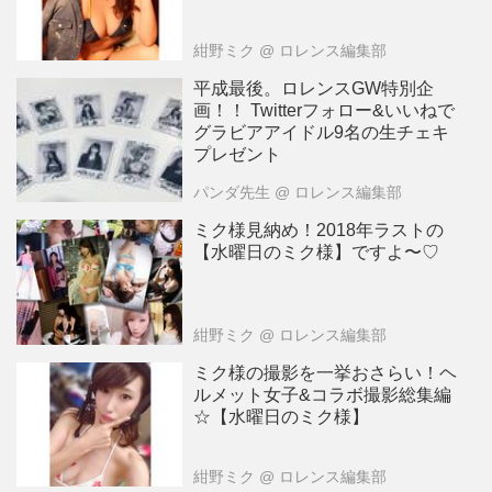
紺野ミク
@ ロレンス編集部
平成最後。ロレンスGW特別企
画！！ Twitterフォロー&いいねで
グラビアアイドル9名の生チェキ
プレゼント
パンダ先生
@ ロレンス編集部
ミク様見納め！2018年ラストの
【水曜日のミク様】ですよ〜♡
紺野ミク
@ ロレンス編集部
ミク様の撮影を一挙おさらい！ヘ
ルメット女子&コラボ撮影総集編
☆【水曜日のミク様】
紺野ミク
@ ロレンス編集部