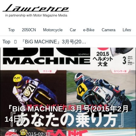
Top
2050CN
Motorcycle
Car
e-Bike
Camera
Lifestyl
Top
『BiG MACHINE』3月号(2015年2月14日)
『BiG MACHINE』3月号(2015年2月
14日)
2015-02-18