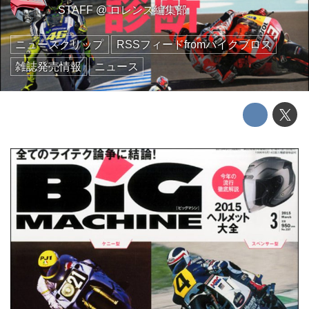
STAFF
@
ロレンス編集部
ニュースクリップ
RSSフィードfromバイクブロス
雑誌発売情報
ニュース