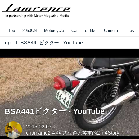
Top
2050CN
Motorcycle
Car
e-Bike
Camera
Lifestyl
Top
BSA441ビクター - YouTube
BSA441ビクター - YouTube
2015-02-07
chamame2-4
@
茶豆色の英車的2＋4Story