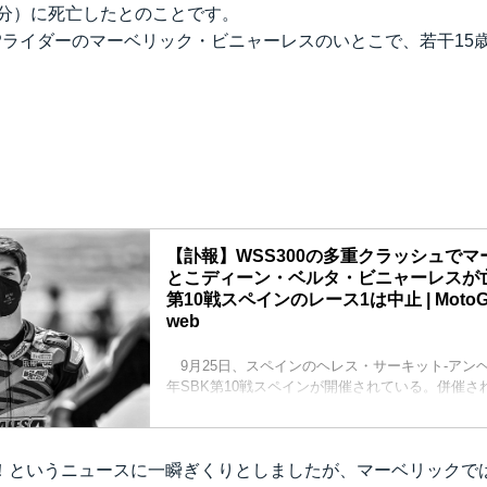
0分）に死亡したとのことです。
GPライダーのマーベリック・ビニャーレスのいとこで、若干15
【訃報】WSS300の多重クラッシュで
とこディーン・ベルタ・ビニャーレスが亡
第10戦スペインのレース1は中止 | MotoGP |
web
9月25日、スペインのヘレス・サーキット‐アンヘ
年SBK第10戦スペインが開催されている。併催さ
ポーツ世界選手権300（WSS300）のレース1で
生し、ディーン・ベルタ・ビニャーレス（Vinales Ra
傷を負い、現地時間15時10分頃（日本時間22時1
！というニュースに一瞬ぎくりとしましたが、マーベリックで
とが発表された。