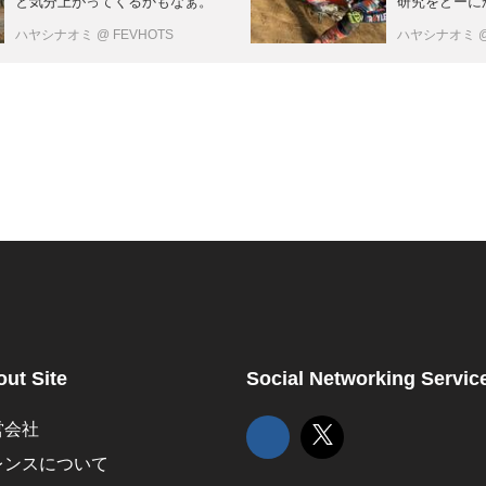
と気分上がってくるかもなぁ。
研究をどーに
ハヤシナオミ
@ FEVHOTS
ハヤシナオミ
ut Site
Social Networking Servic
営会社
レンスについて