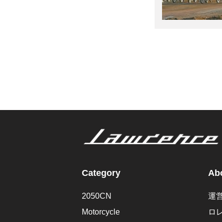
Category
Abo
2050CN
運
Motorcycle
ロ