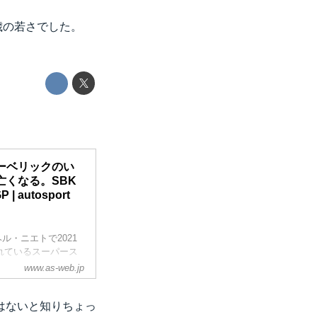
歳の若さでした。
マーベリックのい
くなる。SBK
 autosport
ル・ニエトで2021
れているスーパース
は多重クラッシュが発
www.as-web.jp
cing Team）が重
0分）に亡くなったこ
はないと知りちょっ