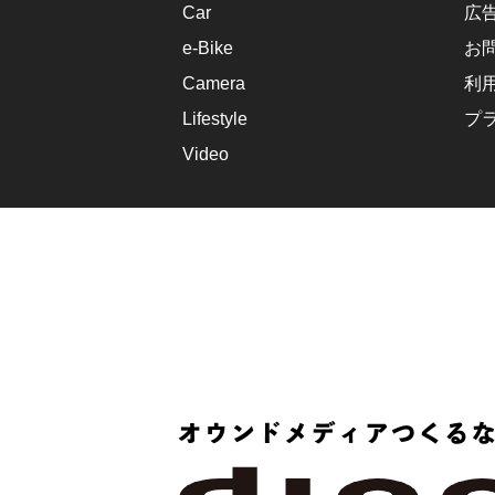
Car
広
e-Bike
お
Camera
利
Lifestyle
プ
Video