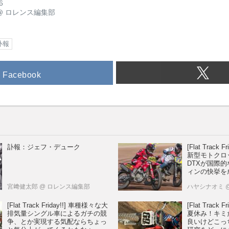
6
@
ロレンス編集部
訃報
Facebook
訃報：ジェフ・デューク
[Flat Track
新型モトクロ
DTXが国際
ィンの快挙を
宮﨑健太郎
@ ロレンス編集部
ハヤシナオミ
[Flat Track Friday!!] 車種様々な大
[Flat Track F
排気量シングル車によるガチの競
夏休み！キミ
争、とか実現する気配ならちょっ
良いけどこっ