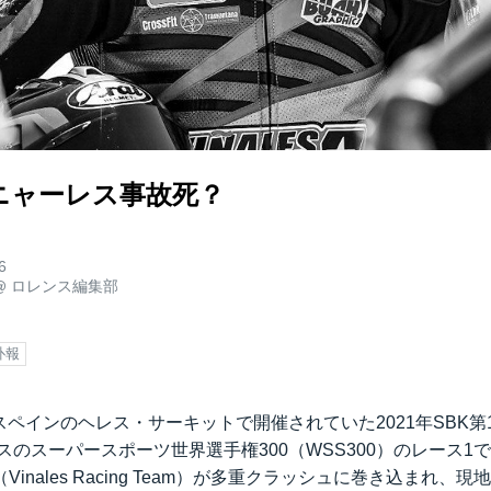
ニャーレス事故死？
6
@
ロレンス編集部
訃報
日、スペインのヘレス・サーキットで開催されていた2021年SBK
スのスーパースポーツ世界選手権300（WSS300）のレース1
inales Racing Team）が多重クラッシュに巻き込まれ、現