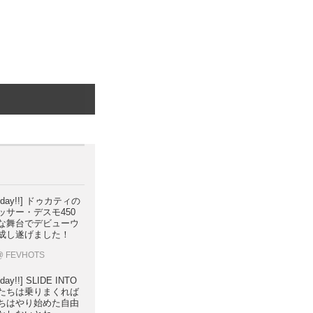
 Friday!!] ドゥカティの
ッサー・デスモ450
的な舞台でデビューウ
成し遂げました！
@ FEVHOTS
riday!!] SLIDE INTO
たちは乗りまくれば
ちはやり始めた自由