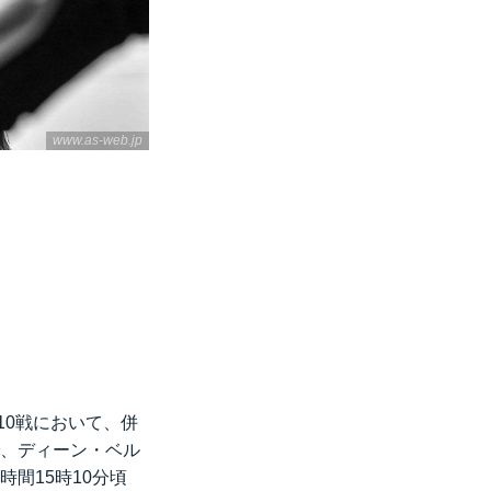
www.as-web.jp
第10戦において、併
で、ディーン・ベル
地時間15時10分頃